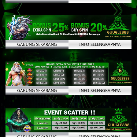
GABUNG SEKARANG
INFO SELENGKAPNYA
GABUNG SEKARANG
INFO SELENGKAPNYA
GABUNG SEKARANG
INFO SELENGKAPNYA